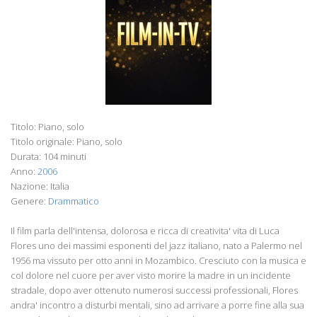
Titolo: Piano, solo
Titolo originale: Piano, solo
Durata: 104 minuti
Anno:
2006
Nazione: Italia
Genere:
Drammatico
Il film parla dell'intensa, dolorosa e ricca di creativita' vita di Luca
Flores uno dei massimi esponenti del jazz italiano, nato a Palermo nel
1956 ma vissuto per otto anni in Mozambico. Cresciuto con la musica e
col dolore nel cuore per aver visto morire la madre in un incidente
stradale, dopo aver ottenuto numerosi successi professionali, Flores
andra' incontro a disturbi mentali, sino ad arrivare a porre fine alla sua