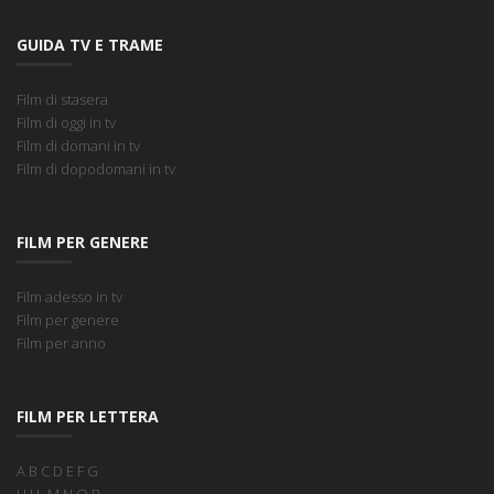
GUIDA TV E TRAME
Film di stasera
Film di oggi in tv
Film di domani in tv
Film di dopodomani in tv
FILM PER GENERE
Film adesso in tv
Film per genere
Film per anno
FILM PER LETTERA
A
B
C
D
E
F
G